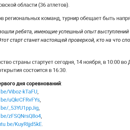
вской области (36 атлетов).
ов региональных команд, турнир обещает быть напр
 вошли ребята, имеющие успешный опыт выступлени
тот старт станет настоящей проверкой, кто на что сп
тво страны стартует сегодня, 14 ноября, в 10:00 во
ткрытия состоится в 16:30.
ервого дня соревнований
:
u.be/Viboz-kTaFU
,
u.be/uQkrCFRvFYs
,
u.be/_53YU1ppJig
,
tu.be/zFSQNrsQ8o4
,
utu.be/KuyRIjjd5kE
.