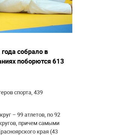
 года собрало в
аниях поборются 613
еров спорта, 439
уг – 99 атлетов, по 92
кругов, причем самыми
расноярского края (43