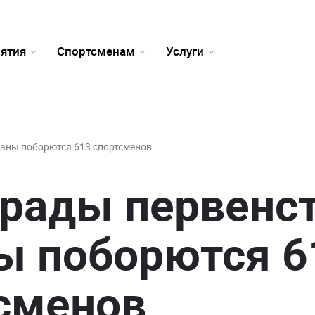
ятия
Спортсменам
Услуги
раны поборются 613 спортсменов
грады первенс
ы поборются 6
сменов