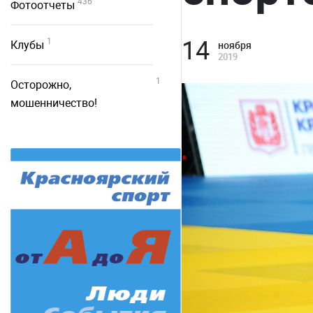
436
Фотоотчеты
14
1
Клубы
ноября
2019
1
Осторожно,
мошенничество!