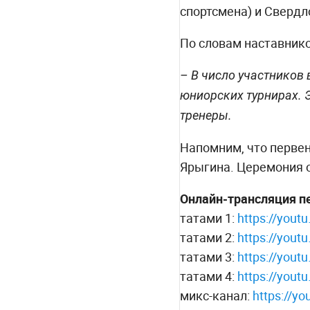
спортсмена) и Свердло
По словам наставник
– В число участников
юниорских турнирах. Э
тренеры.
Напомним, что первенс
Ярыгина. Церемония о
Онлайн-трансляция п
татами 1:
https://yout
татами 2:
https://yout
татами 3:
https://yout
татами 4:
https://you
микс-канал:
https://yo