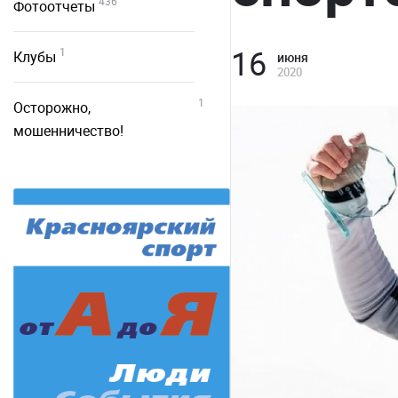
436
Фотоотчеты
16
1
Клубы
июня
2020
1
Осторожно,
мошенничество!