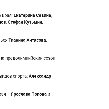
о края:
Екатерина Савина
,
лов
,
Стефан Кузьмин
,
ться
Тианина Антясова
,
 на предолимпийский сезон
видов спорта:
Александр
рая –
Ярослава Попова
и