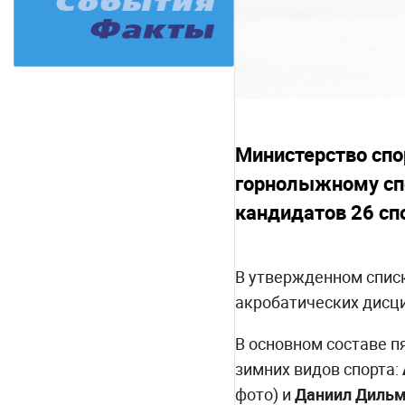
Министерство спо
горнолыжному спор
кандидатов 26 сп
В утвержденном списк
акробатических дисци
В основном составе п
зимних видов спорта:
фото) и
Даниил Диль