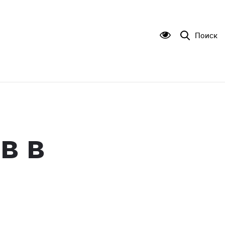
Поиск
в в