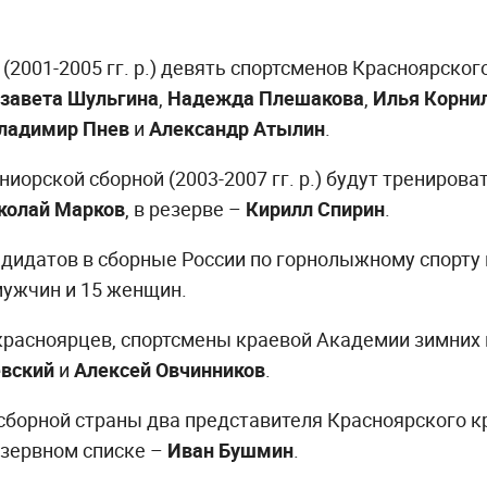
(2001-2005 гг. р.) девять спортсменов Красноярског
завета Шульгина
,
Надежда Плешакова
,
Илья Корни
ладимир Пнев
и
Александр Атылин
.
иорской сборной (2003-2007 гг. р.) будут тренирова
колай
Марков
, в резерве –
Кирилл Спирин
.
ндидатов в сборные России по горнолыжному спорту
мужчин и 15 женщин.
 красноярцев, спортсмены краевой Академии зимних 
вский
и
Алексей Овчинников
.
сборной страны два представителя Красноярского к
езервном списке –
Иван Бушмин
.