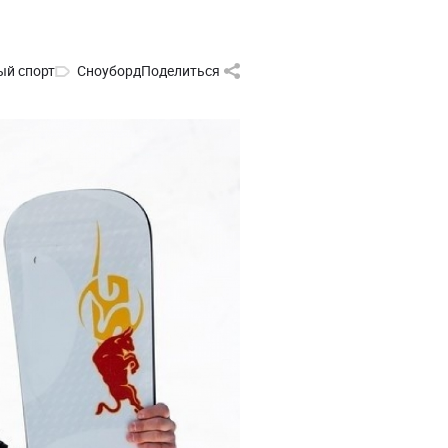
й спорт
Сноуборд
Поделиться