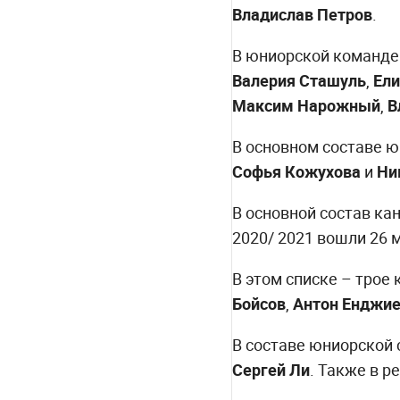
Владислав Петров
.
В юниорской команде 
Валерия Сташуль
,
Ели
Максим Нарожный
,
В
В основном составе юн
Софья Кожухова
и
Ни
В основной состав ка
2020/ 2021 вошли 26 
В этом списке – трое
Бойсов
,
Антон Енджие
В составе юниорской 
Сергей Ли
. Также в р