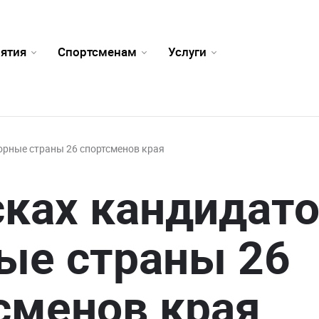
ятия
Спортсменам
Услуги
борные страны 26 спортсменов края
сках кандидато
ые страны 26
сменов края