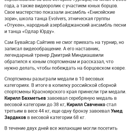
года, а также видеоролик с участием юных борцов.
Свое мастерство показали ансамбль «Енисейские
зори», школа танца Evolvers, этническая группы
«Отукен», народный азербайджанский ансамбль песни
и танца «Одлар Юрду».
Сам Бувайсар Сайтиев не смог приехать на турнир, но
записал видеообращение. А его наставник,
легендарный тренер Дмитрий Миндиашвили
обратился к юным спортсменам и рассказал, что
нужно делать, чтобы побеждать на борцовском ковре.
Спортсмены разыграли медали в 10 весовых
категориях. В итоге в копилку российской сборной
спортсмены Красноярского края принесли три медали.
Кирилл Бахметьев
завоевал серебряную медаль в
весовой категории до 38 кг,
Кирилл Савченко
стал
третьим в весе 44 кг, еще одну бронзу завоевал
Умед
Зардаков
в весовой категории 68 кг.
В течение двух дней все желающие могли посетить