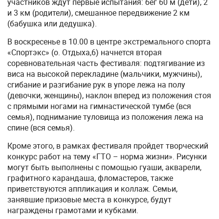
участников ждут первые испытания: бег 60 м (дети), 2
и 3 км (родители), смешанное передвижение 2 км
(бабушка или дедушка).
В воскресенье в 10.00 в центре экстремального спорта
«Спортэкс» (о. Отдыха,6) начнется вторая
соревновательная часть фестиваля: подтягивание из
виса на высокой перекладине (мальчики, мужчины),
сгибание и разгибание рук в упоре лежа на полу
(девочки, женщины), наклон вперед из положения стоя
с прямыми ногами на гимнастической тумбе (вся
семья), поднимание туловища из положения лежа на
спине (вся семья).
Кроме этого, в рамках фестиваля пройдет творческий
конкурс работ на тему «ГТО – норма жизни». Рисунки
могут быть выполнены с помощью гуаши, акварели,
графитного карандаша, фломастеров, также
приветствуются аппликация и коллаж. Семьи,
занявшие призовые места в конкурсе, будут
награждены грамотами и кубками.