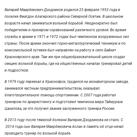
Валерий Маирбекович Дзодзиков родился 23 февраля 1953 года в
поселке Фиагдон Алагирского района Северной Осетии. В школьном
возрасте начал заниматься вольной борьбой. Неоднократно был
победителем и призером соревнований различного уровня. Во время
службы в армии в 1971 и 1972 годах был чемпионом вооруженных сил
страны. После армии окончил горно-металлургический техникум и по
комсомольской путевке был направлен на работу в село Байкит
Красноярского края. Там же при общеобразовательной школе создал
секцию вольной борьбы, где на общественных началах тренировал детей
и подростков.
В 1979 году переехал в Красноярск, трудился на экскаваторном заводе,
занимался частным предпринимательством, оказывал
благотворительную помощь спортсменам. С 2007 года работал
тренером по армрестлингу и подготовил чемпиона мира Таймураза
Цахилова, за что получил звание заслуженного тренера России.
В 2013 году после тяжелой болезни Валерия Дзодзикова не стало. С
2014 года сын Валерия Маирбековича Аслан в память об отце начал
проводить турнир по вольной борьбе.