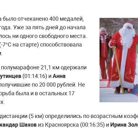
га было отчеканено 400 медалей,
года. Уже за пять дней до начала
лось ни одного свободного места.
(-7°С на старте) способствовала
.
 полумарафоне 21,1 км одержали
утинцев
(01:14:16) и
Анна
 получившие по 20 000 рублей. Не
рьба была и в остальных 17
х.
 дистанции (5 км) определились по возрастным коэ
кандар Шахов
из Красноярска (00:16:35) и
Ирина Зол