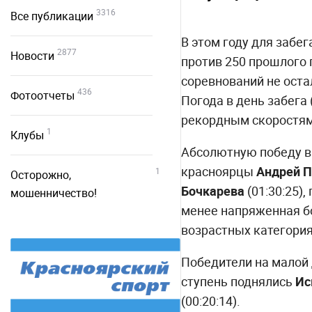
3316
Все публикации
В этом году для забе
2877
Новости
против 250 прошлого 
соревнований не оста
436
Фотоотчеты
Погода в день забега 
рекордным скоростям
1
Клубы
Абсолютную победу в
красноярцы
Андрей П
1
Осторожно,
Бочкарева
(01:30:25),
мошенничество!
менее напряженная бо
возрастных категория
Победители на малой
ступень поднялись
Ис
(00:20:14).