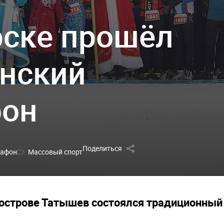
рске прошёл
нский
фон
Поделиться
рафон
Массовый спорт
 острове Татышев состоялся традиционны