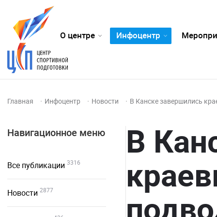
О центре
Инфоцентр
Меропри
Главная
Инфоцентр
Новости
В Канске завершились кра
В Кан
Навигационное меню
краев
3316
Все публикации
2877
Новости
подво