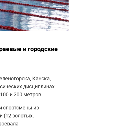
раевые и городские
еленогорска, Канска,
ссических дисциплинах
100 и 200 метров.
и спортсмены из
й (12 золотых,
авоевала