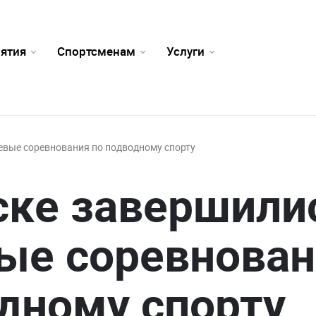
ятия
Спортсменам
Услуги
евые соревнования по подводному спорту
ске завершили
ые соревнован
дному спорту