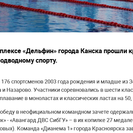
плексе «Дельфин» города Канска прошли к
подводному спорту.
 176 спортсменов 2003 года рождения и младше из З
 и Назарово. Участники соревновались в шести кла
лавание в моноластах и классических ластах на 50, 
 победу в неофициальном командном зачете одержал
к» - «Авангард ДВС СибГУ» – в их копилке 27 медале
зовых). Команда «Дианема 1» города Красноярска з