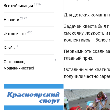
3316
Все публикации
Для детских команд н
2877
Новости
Задачей квеста был п
смекалку, ловкость и
436
Фотоотчеты
коллективов – более 
1
Клубы
Первыми отыскали зав
главный приз.
1
Осторожно,
мошенничество!
Остальным не хватило
получили честно зара