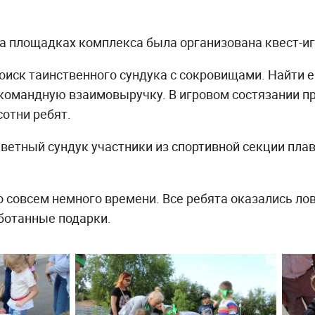
а площадках комплекса была организована квест-иг
оиск таинственного сундука с сокровищами. Найти 
 командную взаимовыручку. В игровом состязании п
сотни ребят.
етный сундук участники из спортивной секции плав
 совсем немного времени. Все ребята оказались ло
ботанные подарки.