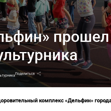
льфин» прошел
ультурника
Поделиться
ьтурника
оровительный комплекс «Дельфин» города