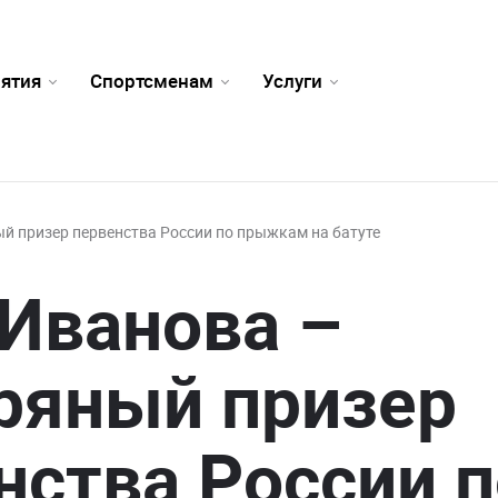
ятия
Спортсменам
Услуги
й призер первенства России по прыжкам на батуте
Иванова –
ряный призер
нства России п