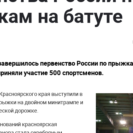
ам на батуте
завершилось первенство России по прыжка
приняли участие 500 спортсменов.
Красноярского края выступили в
прыжки на двойном минитрампе и
еской дорожке.
внований красноярская
анова стала серебряным