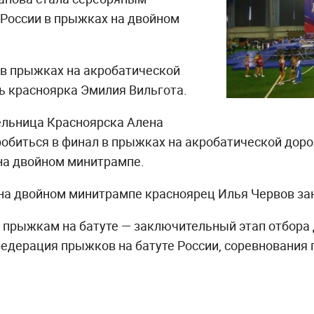
 России в прыжках на двойном
 в прыжках на акробатической
ь красноярка Эмилия Вильгота.
ельница Красноярска Алена
обиться в финал в прыжках на акробатической дорож
на двойном минитрампе.
на двойном минитрампе красноярец Илья Червов зан
 прыжкам на батуте — заключительный этап отбора 
едерация прыжков на батуте России, соревнования 