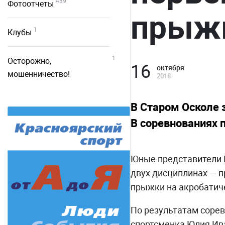
439
Фотоотчеты
прыжк
1
Клубы
1
Осторожно,
16
октября
мошенничество!
2018
В Старом Осколе 
В соревнованиях 
Юные представители 
двух дисциплинах — 
прыжки на акробатич
По результатам соре
спортсменка Юлия Ив