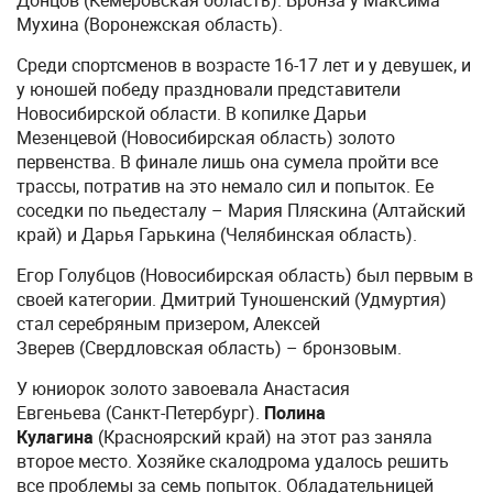
Донцов (Кемеровская область). Бронза у Максима
Мухина (Воронежская область).
Среди спортсменов в возрасте 16-17 лет и у девушек, и
у юношей победу праздновали представители
Новосибирской области. В копилке Дарьи
Мезенцевой (Новосибирская область) золото
первенства. В финале лишь она сумела пройти все
трассы, потратив на это немало сил и попыток. Ее
соседки по пьедесталу – Мария Пляскина (Алтайский
край) и Дарья Гарькина (Челябинская область).
Егор Голубцов (Новосибирская область) был первым в
своей категории. Дмитрий Туношенский (Удмуртия)
стал серебряным призером, Алексей
Зверев (Свердловская область) – бронзовым.
У юниорок золото завоевала Анастасия
Евгеньева (Санкт-Петербург).
Полина
Кулагина
(Красноярский край) на этот раз заняла
второе место. Хозяйке скалодрома удалось решить
все проблемы за семь попыток. Обладательницей