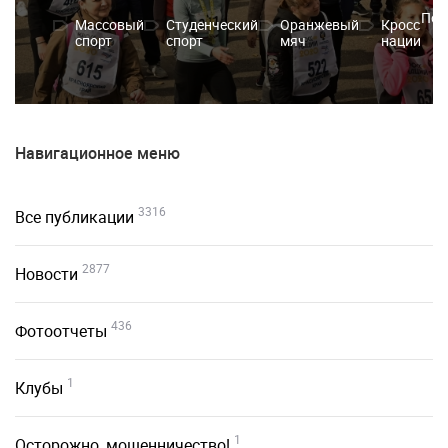
Под
Массовый
Студенческий
Оранжевый
Кросс
спорт
спорт
мяч
нации
Навигационное меню
3316
Все публикации
2877
Новости
436
Фотоотчеты
1
Клубы
1
Осторожно, мошенничество!