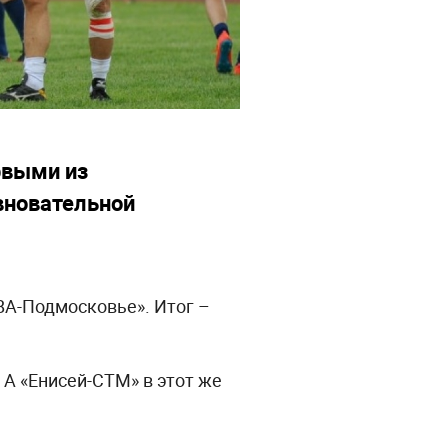
рвыми из
вновательной
ВА-Подмосковье». Итог –
 А «Енисей-СТМ» в этот же