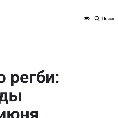
Поиск
 регби:
нды
 июня