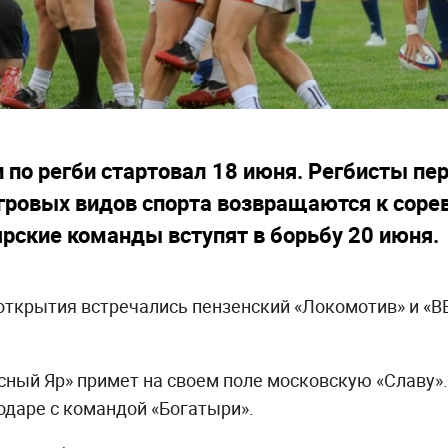
 по регби стартовал 18 июня. Регбисты пе
гровых видов спорта возвращаются к соре
ярские команды вступят в борьбу 20 июня.
ткрытия встречались пензенский «Локомотив» и «В
асный Яр» примет на своем поле московскую «Славу».
одаре с командой «Богатыри».