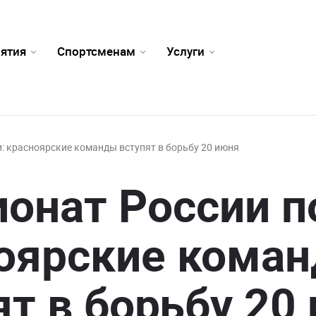
ятия
Спортсменам
Услуги
и: красноярские команды вступят в борьбу 20 июня
онат России по
оярские кома
ят в борьбу 20