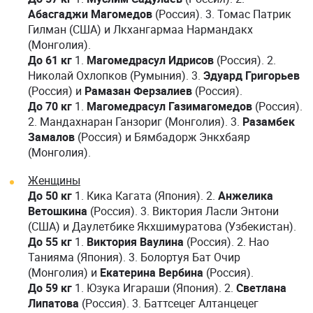
Абасгаджи Магомедов
(Россия). 3. Томас Патрик
Гилман (США) и Лкхангармаа Нармандакх
(Монголия).
До 61 кг
1.
Магомедрасул Идрисов
(Россия). 2.
Николай Охлопков (Румыния). 3.
Эдуард Григорьев
(Россия) и
Рамазан Ферзалиев
(Россия).
До 70 кг
1.
Магомедрасул Газимагомедов
(Россия).
2. Мандахнаран Ганзориг (Монголия). 3.
Разамбек
Замалов
(Россия) и Бямбадорж Энкхбаяр
(Монголия).
Женщины
До 50 кг
1. Кика Кагата (Япония). 2.
Анжелика
Ветошкина
(Россия). 3. Виктория Ласли Энтони
(США) и Даулетбике Якхшимуратова (Узбекистан).
До 55 кг
1.
Виктория Ваулина
(Россия). 2. Нао
Танияма (Япония). 3. Болортуя Бат Очир
(Монголия) и
Екатерина Вербина
(Россия).
До 59 кг
1. Юзука Игараши (Япония). 2.
Светлана
Липатова
(Россия). 3. Баттсецег Алтанцецег