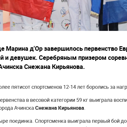
де Марина д'Ор завершилось первенство Ев
й и девушек. Серебряным призером соревн
Ачинска Снежана Кирьянова.
более пятисот спортсменов 12-14 лет боролись за на
рвенства в весовой категории 59 кг выиграла воспи
города Ачинска
Снежана Кирьянова
.
ре поединка. Спортсменка выиграла первый бой дос