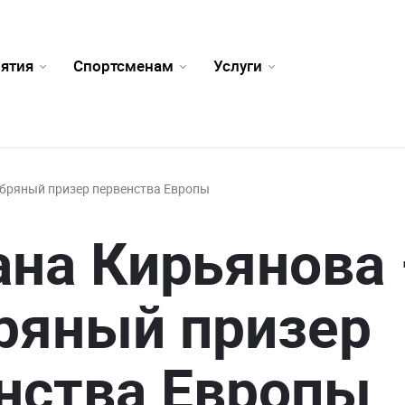
ятия
Спортсменам
Услуги
бряный призер первенства Европы
на Кирьянова 
ряный призер
нства Европы