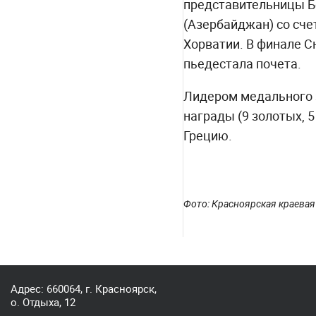
представительницы Б
(Азербайджан) со счет
Хорватии. В финале С
пьедестала почета.
Лидером медального з
награды (9 золотых, 
Грецию.
Фото: Красноярская краевая
Адрес: 660064, г. Красноярск,
о. Отдыха, 12