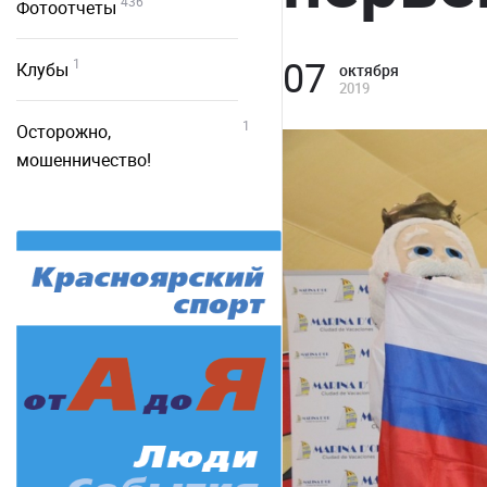
436
Фотоотчеты
07
1
Клубы
октября
2019
1
Осторожно,
мошенничество!