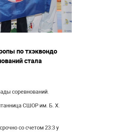
ропы по тхэквондо
ований стала
грады соревнований.
танница СШОР им. Б. Х.
рочно со счетом 23:3 у