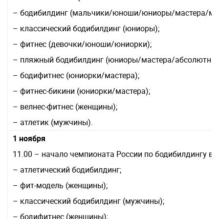
– бодибилдинг (мальчики/юноши/юниоры/мастера/му
– классический бодибилдинг (юниоры);
– фитнес (девочки/юноши/юниорки);
– пляжный бодибилдинг (юниоры/мастера/абсолютная 
– бодифитнес (юниорки/мастера);
– фитнес-бикини (юниорки/мастера);
– велнес-фитнес (женщины);
– атлетик (мужчины).
1 ноября
11.00 – начало чемпионата России по бодибилдингу в 
– атлетический бодибилдинг;
– фит-модель (женщины);
– классический бодибилдинг (мужчины);
– бодифитнес (женщины);