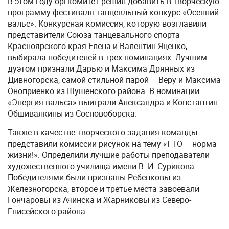
В этом году оргкомитет решил добавить в творческую
программу фестиваля танцевльный конкурс «Осенний
вальс». Конкурсная комиссия, которую возглавили
представители Союза танцевального спорта
Красноярского края Елена и Валентин Яценко,
выбирала победителей в трех номинациях. Лучшим
дуэтом признали Дарью и Максима Дрянных из
Дивногорска, самой стильной парой – Веру и Максима
Оноприенко из Шушенского района. В номинации
«Энергия вальса» выиграли Александра и Константин
Обшивалкины из Сосновоборска.
Также в качестве творческого задания команды
представили комиссии рисунок на тему «ГТО – норма
жизни!». Определили лучшие работы преподаватели
художественного училища имени В. И. Сурикова.
Победителями были признаны Ребенковы из
Железногорска, второе и третье места завоевали
Гончаровы из Ачинска и Жарниковы из Северо-
Енисейского района.