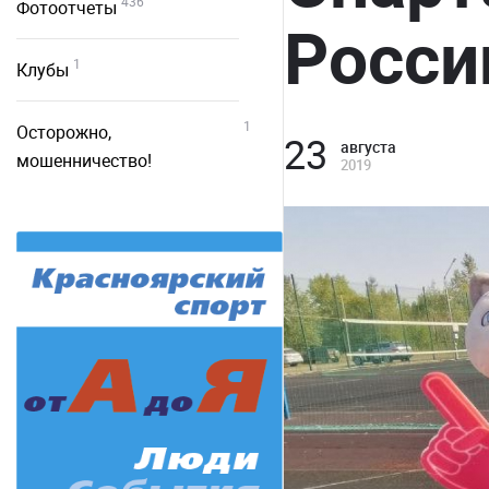
436
Фотоотчеты
Росси
1
Клубы
1
Осторожно,
23
августа
мошенничество!
2019