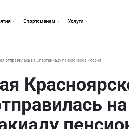
ятия
Спортсменам
Услуги
ая отправилась на Спартакиаду пенсионеров России
ая Красноярск
отправилась на
акиаду пенсио