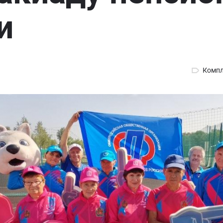
и
Компл