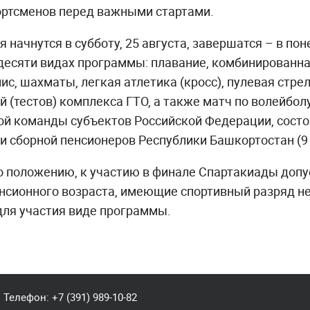
ортсменов перед важными стартами.
 начнутся в субботу, 25 августа, завершатся – в по
 десяти видах программы: плавание, комбинированна
ис, шахматы, легкая атлетика (кросс), пулевая стре
 (тестов) комплекса ГТО, а также матч по волейболу
ой команды субъектов Российской Федерации, состо
 и сборной пенсионеров Республики Башкортостан (9 
но положению, к участию в финале Спартакиады доп
нсионного возраста, имеющие спортивный разряд н
для участия виде программы.
Телефон:
+7 (391) 989-10-82