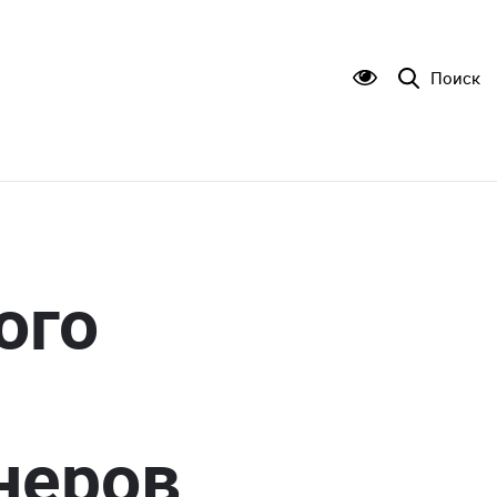
Поиск
ого
неров