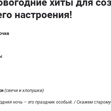
овогодние хиты для со
го настроения!
лочка
ы
ки
(свечи и хлопушки)
одняя ночь – это праздник особый. / Скажем старому