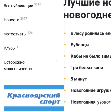
Лучшие н
3316
Все публикации
новогодне
2877
Новости
В лесу родилась ё
436
Фотоотчеты
Бубенцы
1
Клубы
Кабы не было зим
1
Осторожно,
Три белых коня
мошенничество!
5 минут
Новогодние игруш
Новогодняя
(Новог