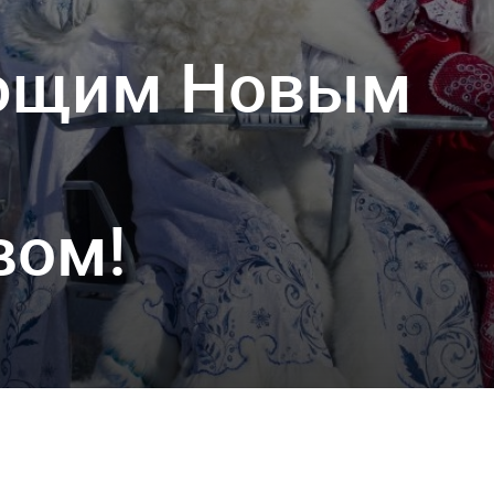
ающим Новым
вом!