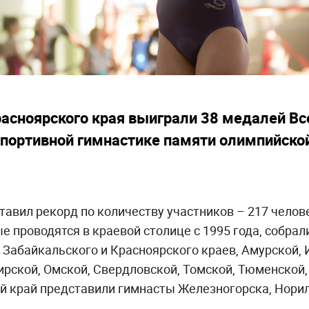
асноярского края выиграли 38 медалей Вс
спортивной гимнастике памяти олимпийско
авил рекорд по количеству участников – 217 челове
е проводятся в краевой столице с 1995 года, собрал
, Забайкальского и Красноярского краев, Амурской, 
рской, Омской, Свердловской, Томской, Тюменской,
й край представили гимнасты Железногорска, Норил