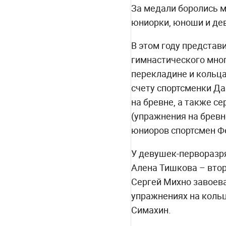
За медали боролись м
юниорки, юноши и девуш
В этом году представ
гимнастического мно
перекладине и кольца
счету спортсменки Да
на бревне, а также с
(упражнения на бревн
юниоров спортсмен Фе
У девушек-перворазря
Алена Тишкова – вто
Сергей Михно завоева
упражнениях на кольц
Симахин.