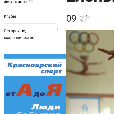
436
Фотоотчеты
09
1
Клубы
ноября
2019
1
Осторожно,
мошенничество!