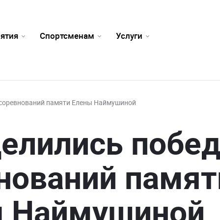
ятия
Спортсменам
Услуги
 соревнований памяти Елены Наймушиной
елились побед
нований памят
ы Наймушиной