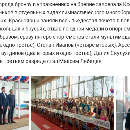
зряда бронзу в упражнениях на бревне завоевала К
иков в отдельных видах гимнастического многоборь
ых. Красноярцы заняли весь пьедестал почета в во
 кольцах и брусьях, отдав по одной медали в опорно
бразом, сразу пятеро спортсменов стали мультиме
, одно третье), Степан Иванов (четыре вторых), Арс
гаутдинов (два вторых и одно третье), Данил Скулухи
в третьем разряде стал Максим Лебедев.