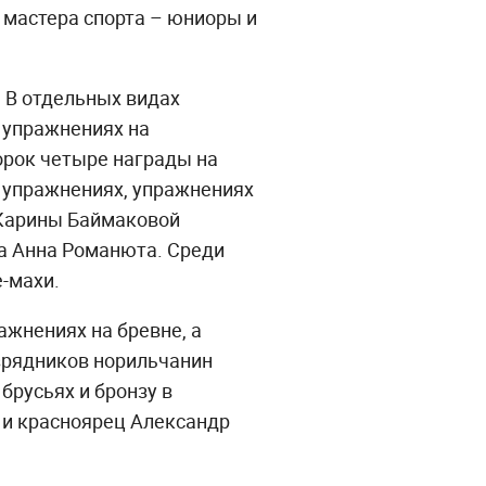
 мастера спорта – юниоры и
. В отдельных видах
 упражнениях на
орок четыре награды на
х упражнениях, упражнениях
у Карины Баймаковой
ка Анна Романюта. Среди
-махи.
ажнениях на бревне, а
зрядников норильчанин
брусьях и бронзу в
 и красноярец Александр