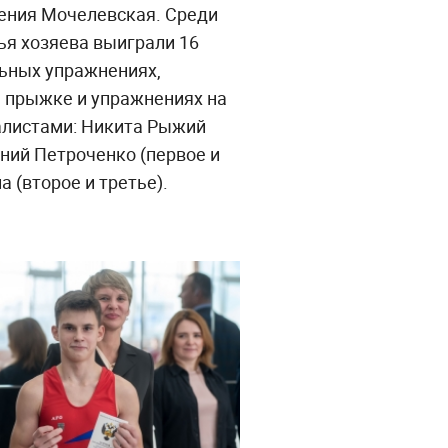
сения Мочелевская. Среди
я хозяева выиграли 16
льных упражнениях,
м прыжке и упражнениях на
далистами: Никита Рыжий
ений Петроченко (первое и
а (второе и третье).