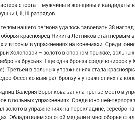
астера спорта – мужчины и женщины и кандидаты в
ки I, II, III разрядов.
ителям нашего региона удалось завоевать 38 наград
гоборья красноярец Никита Летников стал первым в
х и вторым в упражнениях на коне-махи. Среди юни
рьи Холоповой – золото в опорном прыжке, вольны
еребро на брусьях. Еще одна бронза среди юниорок 
е). Третьей в вольных упражнениях стала краснояр
дор Фесенко выиграл бронзу в упражнениях на коне
дниц Валерия Воронкова заняла третье место в упр
рое в вольных упражнениях. Среди юношей-первора
л золото в упражнениях на перекладине, серебро на 
ах. Обладателем золотой медали в многоборье стал