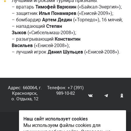
Лучшими игроками турнира признаны:
– вратарь
Тимофей Варюхин
(«Байкал-Энергия»);
– защитник
Илья Понамарев
(«Енисей-2009»);
– бомбардир
Артем Дедин
(«Торпедо»), 16 мячей;
– нападающий
Степан
Зыков
(«Сибсельмаш-2008»);
– разыгрывающий
Константин
Васильев
(«Енисей-2008»);
– лучший игрок
Данил Шульцев
(«Енисей-2008»).
Адрес: 660064, г.
Телефон:
+7 (391)
Красноярск,
989-10-82
о. Отдыха, 12
Наш сайт использует cookies
© КГАУ «Центр спортивной подготовки», 2026
Мы используем файлы cookies для