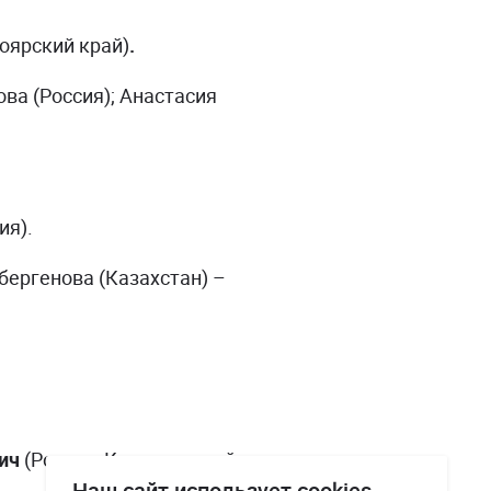
ноярский край)
.
ова (Россия); Анастасия
ия).
бергенова (Казахстан) –
вич
(Россия, Красноярский
Наш сайт использует cookies