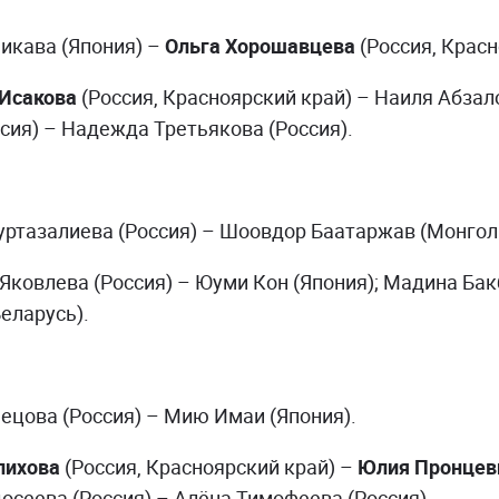
икава (Япония) –
Ольга Хорошавцева
(Россия, Крас
 Исакова
(Россия, Красноярский край) – Наиля Абзал
сия) – Надежда Третьякова (Россия).
ртазалиева (Россия) – Шоовдор Баатаржав (Монгол
Яковлева (Россия) – Юуми Кон (Япония); Мадина Бак
еларусь).
ецова (Россия) – Мию Имаи (Япония).
алихова
(Россия, Красноярский край)
–
Юлия Пронце
осеева (Россия) – Алёна Тимофеева (Россия).