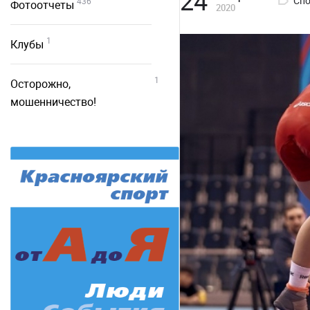
24
Спо
436
Фотоотчеты
2020
1
Клубы
1
Осторожно,
мошенничество!