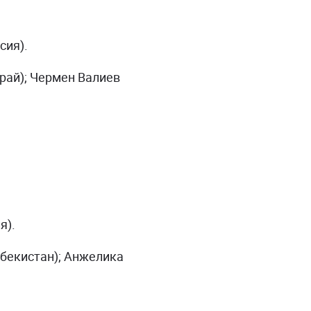
сия).
край); Чермен Валиев
я).
бекистан); Анжелика