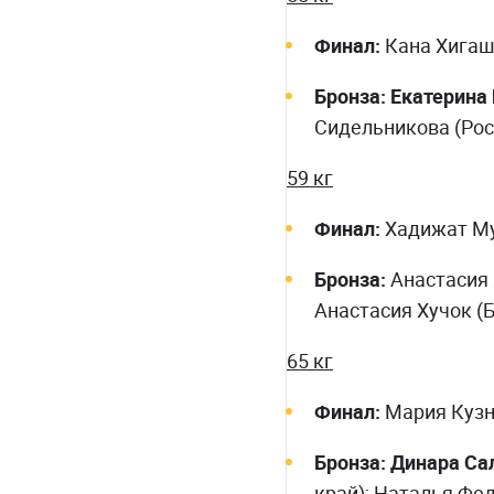
Финал:
Кана Хигаш
Бронза: Екатерина
Сидельникова (Рос
59 кг
Финал:
Хадижат Му
Бронза:
Анастасия 
Анастасия Хучок (Б
65 кг
Финал:
Мария Кузн
Бронза: Динара С
край); Наталья Фед