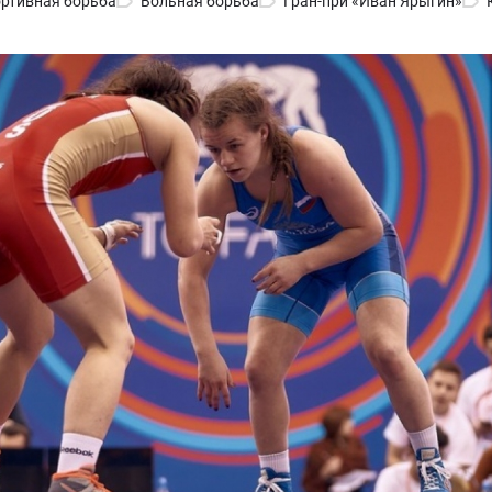
ртивная борьба
Вольная борьба
Гран-при «Иван Ярыгин»