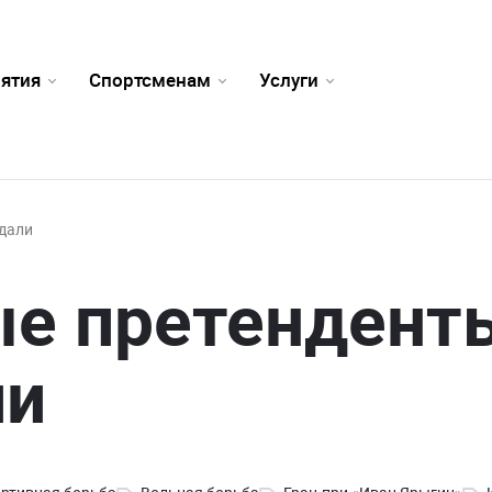
ятия
Спортсменам
Услуги
дали
е претендент
ли