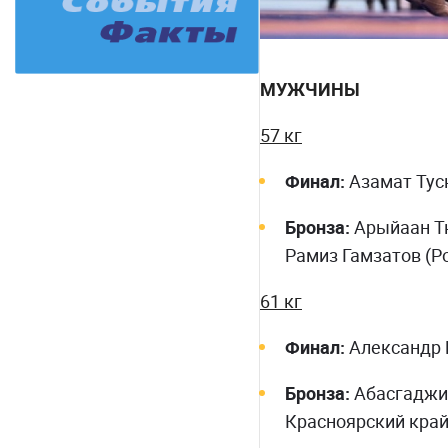
МУЖЧИНЫ
57 кг
Финал:
Азамат Туск
Бронза:
Арыйаан Тю
Рамиз Гамзатов (Ро
61 кг
Финал:
Александр Б
Бронза:
Абасгаджи 
Красноярский край