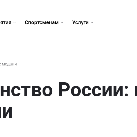
ятия
Спортсменам
Услуги
е медали
нство России:
ли