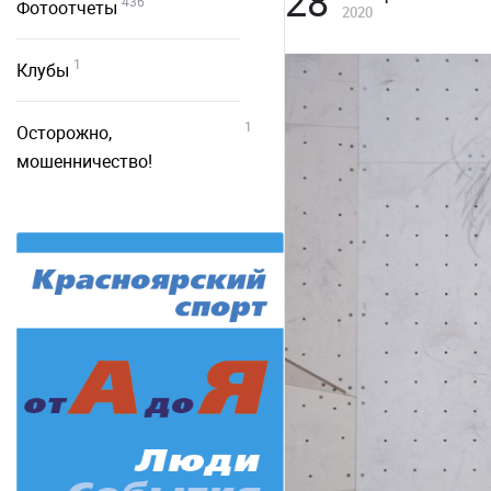
28
436
Фотоотчеты
2020
1
Клубы
1
Осторожно,
мошенничество!