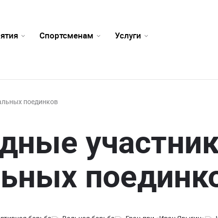
ятия
Спортсменам
Услуги
альных поединков
дные участни
ьных поединк