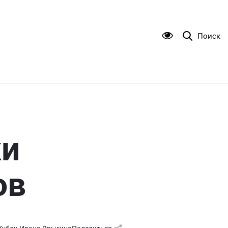
Поиск
ки
ов