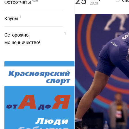
25
Спо
436
Фотоотчеты
2020
1
Клубы
1
Осторожно,
мошенничество!