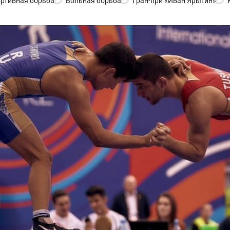
ртивная борьба
Вольная борьба
Гран-при «Иван Ярыгин»