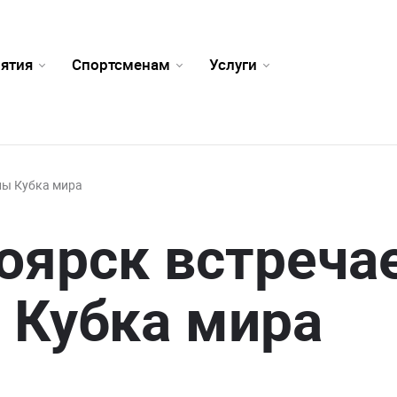
ятия
Спортсменам
Услуги
пы Кубка мира
оярск встреча
 Кубка мира