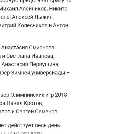
борную представят сразу 16
 Михаил Алейников, Никита
вропы Алексей Лыжин,
митрий Колесников и Антон
 Анастасия Смирнова,
 и Светлана Иванова,
7 Анастасия Первушина,
изер Зимней универсиады –
изер Олимпийских игр 2018
ра Павел Кротов,
апов и Сергей Семенов.
лет действует весь день.
ные на эту дату.