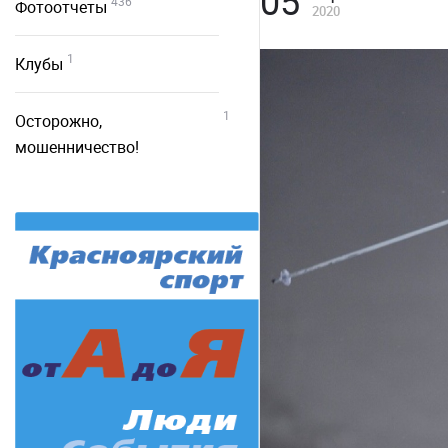
05
436
Фотоотчеты
2020
1
Клубы
1
Осторожно,
мошенничество!