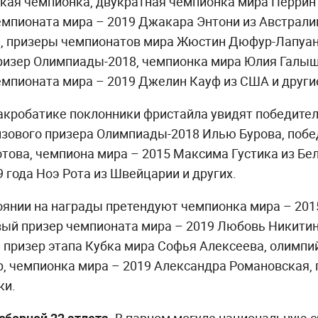
ская чемпионка, двукратная чемпионка мира Перрин
емпионата мира – 2019 Джакара Энтони из Австрали
, призеры чемпионатов мира Жюстин Дюфур-Лапуан
ризер Олимпиады-2018, чемпионка мира Юлия Галыш
мпионата мира – 2019 Джелин Кауф из США и други
акробатике поклонники фристайла увидят победител
зового призера Олимпиады-2018 Илью Бурова, побед
това, чемпиона мира – 2015 Максима Густика из Бел
 года Ноэ Рота из Швейцарии и других.
янии на награды претендуют чемпионка мира – 2015
ый призер чемпионата мира – 2019 Любовь Никитина
 призер этапа Кубка мира Софья Алексеева, олимпи
р, чемпионка мира – 2019 Александра Романовская,
ки.