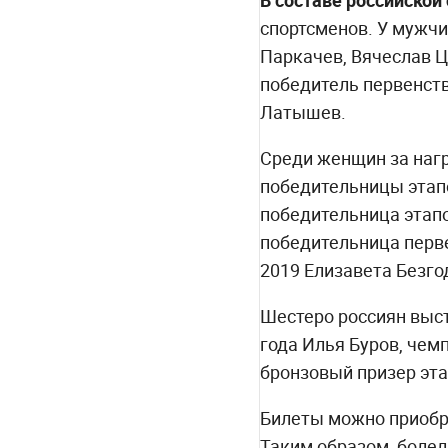
В составе российской
спортсменов. У мужчи
Паркачев, Вячеслав Ц
победитель первенств
Латышев.
Среди женщин за наг
победительницы этапо
победительница этапо
победительница перв
2019 Елизавета Безго
Шестеро россиян выст
года Илья Буров, чем
бронзовый призер эта
Билеты можно приобр
Таким образом, болел