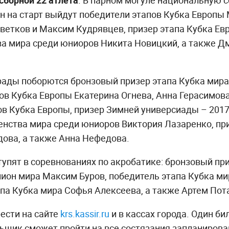
 сборной 22 атлета
. В парном могуле национальную с
н на старт выйдут победители этапов Кубка Европы
ветков и Максим Кудрявцев, призер этапа Кубка Е
а мира среди юниоров Никита Новицкий, а также Д
рады поборются бронзовый призер этапа Кубка мира
в Кубка Европы Екатерина Огнева, Анна Герасимова
в Кубка Европы, призер Зимней универсиады – 201
енства мира среди юниоров Виктория Лазаренко, пр
дова, а также Анна Нефедова.
упят в соревнованиях по акробатике: бронзовый пр
пион мира Максим Буров, победитель этапа Кубка ми
па Кубка мира Софья Алексеева, а также Артем Пот
ести на сайте
krs.kassir.ru
и в кассах города. Один би
ьщик сможет пройти на все состязания запланирован