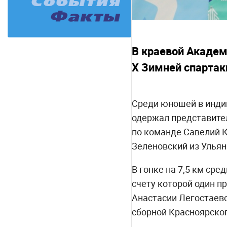
В краевой Академ
X Зимней спартак
Среди юношей в индив
одержал представител
по команде Савелий К
Зеленовский из Ульян
В гонке на 7,5 км ср
счету которой один п
Анастасии Легостаево
сборной Красноярског