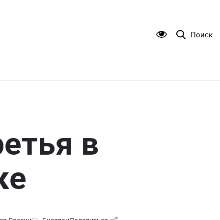
Поиск
ретья в
ке