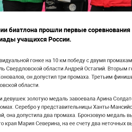
ии биатлона прошли первые соревнования 
иады учащихся России.
идуальной гонке на 10 км победу с двумя промахам
ь Свердловской области Андрей Остапий. Вторым го
оновалов, он допустил три промаха. Третьим фини
овской области.
еди девушек золотую медаль завоевала Арина Солдат
ромах. Серебро у представительницы Ханты-Мансийс
й, она допустила два промаха. Бронзовую медаль 
о края Мария Северина, на ее счету два неточных в