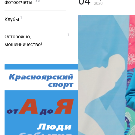
04
436
Фотоотчеты
2020
1
Клубы
1
Осторожно,
мошенничество!