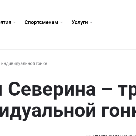
ятия
Спортсменам
Услуги
в индивидуальной гонке
 Северина – т
идуальной гон