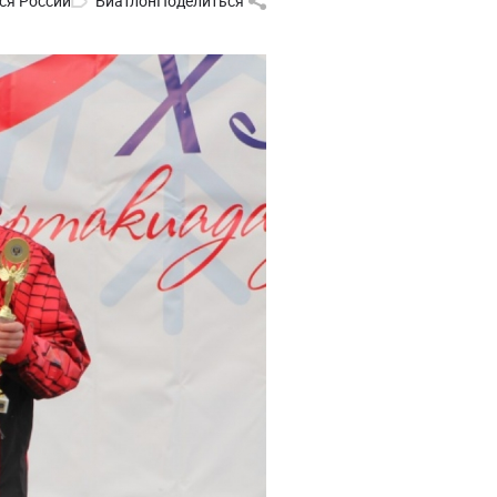
ся России
Биатлон
Поделиться