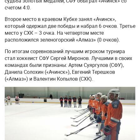
судьба золотых медалей, СФУ обыграл «Ачинск» со
счетом 4:0.
Второе место в краевом Кубке занял «Ачинск»,
который одержал две победы и набрал 6 очков. Третье
место у СХК – 3 очка. На четвертом месте
расположился зеленогорский «Алмаз» (0 очков).
По итогам соревнований лучшим игроком турнира
стал хоккеист СФУ Сергей Миронов. Лучшими в своих
командах были признаны: Артем Суяргулов (СФУ),
Данила Солохин («Ачинск»), Евгений Терешков
(«Алмаз») и Валентин Копылов (СХК).