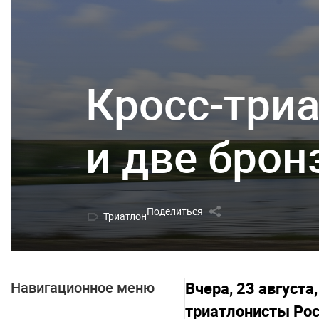
Кросс-триа
и две бро
Поделиться
Триатлон
Навигационное меню
Вчера, 23 август
триатлонисты Росс