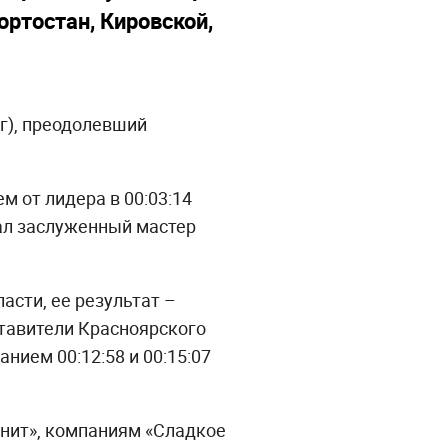
ртостан, Кировской,
г), преодолевший
м от лидера в 00:03:14
ал заслуженный мастер
сти, ее результат –
ставители Красноярского
нием 00:12:58 и 00:15:07
енит», компаниям «Сладкое