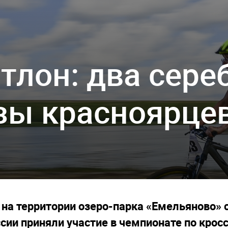
тлон: два сере
нзы красноярце
а, на территории озеро-парка «Емельяново»
ии приняли участие в чемпионате по кросс