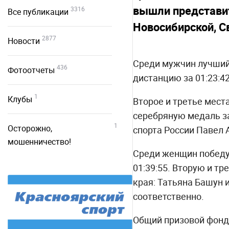
вышли представит
3316
Все публикации
Новосибирской, С
2877
Новости
Среди мужчин лучший 
436
Фотоотчеты
дистанцию за 01:23:42
1
Клубы
Второе и третье места
серебряную медаль з
1
Осторожно,
спорта России Павел А
мошенничество!
Среди женщин победу 
01:39:55. Вторую и т
края: Татьяна Башун 
соответственно.
Общий призовой фонд 