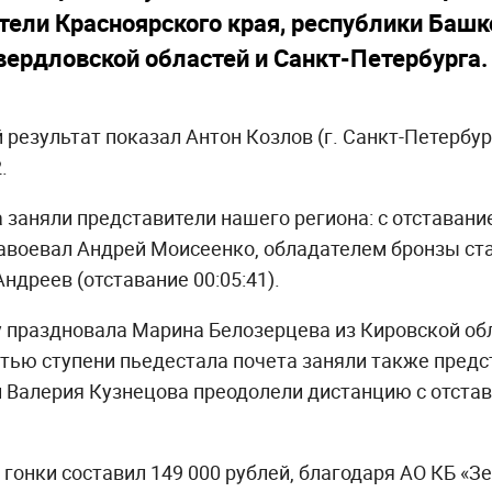
ели Красноярского края, республики Башко
вердловской областей и Санкт-Петербурга.
результат показал Антон Козлов (г. Санкт-Петербур
.
 заняли представители нашего региона: с отставание
авоевал Андрей Моисеенко, обладателем бронзы ст
ндреев (отставание 00:05:41).
праздновала Марина Белозерцева из Кировской обла
ретью ступени пьедестала почета заняли также пред
и Валерия Кузнецова преодолели дистанцию с отстава
гонки составил 149 000 рублей, благодаря АО КБ «З