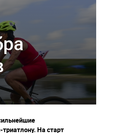
бра
в
 сильнейшие
-триатлону. На старт