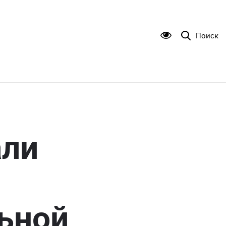
Поиск
али
ьной