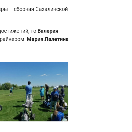
еры – сборная Сахалинской
 достижений, то
Валерия
драйвером.
Мария Лалетина