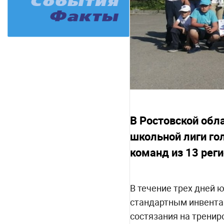
В Ростовской обл
школьной лиги го
команд из 13 рег
В течение трех дней 
стандартным инвентар
состязания на тренир