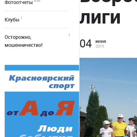
436
Фотоотчеты
лиги
1
Клубы
1
Осторожно,
04
июня
мошенничество!
2019