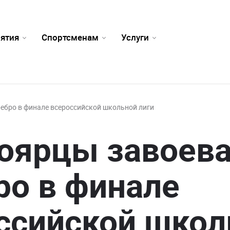
ятия
Спортсменам
Услуги
ебро в финале всероссийской школьной лиги
оярцы завоев
ро в финале
ссийской школ