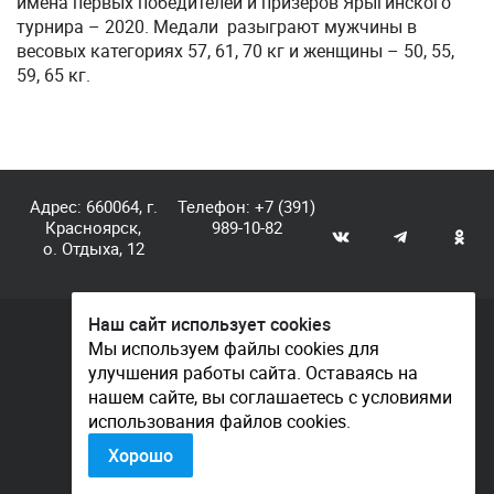
имена первых победителей и призеров Ярыгинского
турнира – 2020. Медали разыграют мужчины в
весовых категориях 57, 61, 70 кг и женщины – 50, 55,
59, 65 кг.
Адрес: 660064, г.
Телефон:
+7 (391)
Красноярск,
989-10-82
о. Отдыха, 12
Наш сайт использует cookies
© КГАУ «Центр спортивной подготовки», 2026
Мы используем файлы cookies для
улучшения работы сайта. Оставаясь на
Документы
нашем сайте, вы соглашаетесь с условиями
Политика конфиденциальности
использования файлов cookies.
Контакты
Хорошо