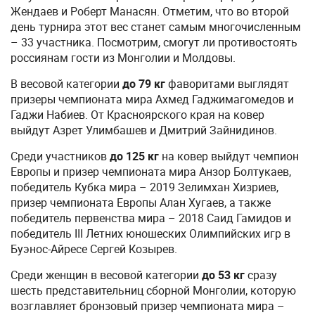
Жендаев и Роберт Манасян. Отметим, что во второй
день турнира этот вес станет самым многочисленным
– 33 участника. Посмотрим, смогут ли противостоять
россиянам гости из Монголии и Молдовы.
В весовой категории
до 79 кг
фаворитами выглядят
призеры чемпионата мира Ахмед Гаджимагомедов и
Гаджи Набиев. От Красноярского края на ковер
выйдут Азрет Улимбашев и Дмитрий Зайнидинов.
Среди участников
до 125 кг
на ковер выйдут чемпион
Европы и призер чемпионата мира Анзор Болтукаев,
победитель Кубка мира – 2019 Зелимхан Хизриев,
призер чемпионата Европы Алан Хугаев, а также
победитель первенства мира – 2018 Саид Гамидов и
победитель III Летних юношеских Олимпийских игр в
Буэнос-Айресе Сергей Козырев.
Среди женщин в весовой категории
до 53 кг
сразу
шесть представительниц сборной Монголии, которую
возглавляет бронзовый призер чемпионата мира –