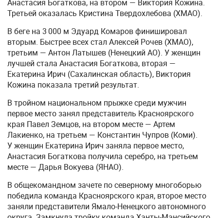
Анастасия Богаткова, на втором — Виктория Кожина.
Третьей оказалась Кристина Твердохлебова (ХМАО).
В беге на 3 000 м Эдуард Комаров финишировал
вторым. Быстрее всех стал Алексей Рочев (ХМАО),
третьим — Антон Латышев (Ненецкий АО). У женщин
лучшей стала Анастасия Богаткова, вторая —
Екатерина Ирич (Сахалинская область), Виктория
Кожина показала третий результат.
В тройном национальном прыжке среди мужчин
первое место занял представитель Красноярского
края Павел Земцов, на втором месте — Артем
Лакиенко, на третьем — Константин Чупров (Коми).
У женщин Екатерина Ирич заняла первое место,
Анастасия Богаткова получила серебро, на третьем
месте — Дарья Вокуева (ЯНАО).
В общекомандном зачете по северному многоборью
победила команда Красноярского края, второе место
заняли представители Ямало-Ненецкого автономного
округа. Замкнула тройку команда Ханты-Мансийского