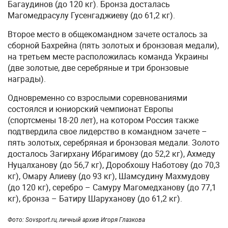
Багаудинов (до 120 кг). Бронза досталась
Магомедрасулу Гусенгаджиеву (до 61,2 кг).
Второе место в общекомандном зачете осталось за
сборной Бахрейна (пять золотых и бронзовая медали),
на третьем месте расположилась команда Украины
(две золотые, две серебряные и три бронзовые
награды).
Одновременно со взрослыми соревнованиями
состоялся и юниорский чемпионат Европы
(спортсмены 18-20 лет), на котором Россия также
подтвердила свое лидерство в командном зачете –
пять золотых, серебряная и бронзовая медали. Золото
досталось Загирхану Ибрагимову (до 52,2 кг), Ахмеду
Нуцалханову (до 56,7 кг), Доробхошу Наботову (до 70,3
кг), Омару Алиеву (до 93 кг), Шамсудину Махмудову
(до 120 кг), серебро – Самуру Магомедханову (до 77,1
кг), бронза – Батиру Шаруханову (до 61,2 кг).
Фото: Sovsport.ru, личный архив Игоря Глазкова