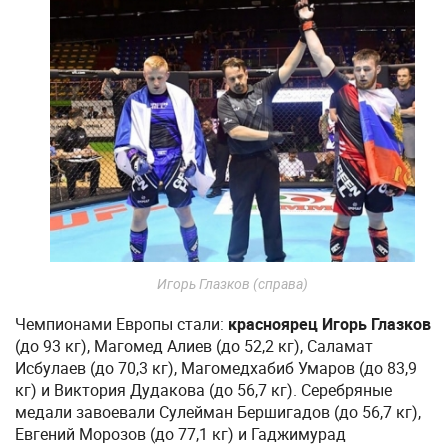
Игорь Глазков (справа)
Чемпионами Европы стали:
красноярец Игорь Глазков
(до 93 кг), Магомед Алиев (до 52,2 кг), Саламат
Исбулаев (до 70,3 кг), Магомедхабиб Умаров (до 83,9
кг) и Виктория Дудакова (до 56,7 кг). Серебряные
медали завоевали Сулейман Бершигадов (до 56,7 кг),
Евгений Морозов (до 77,1 кг) и Гаджимурад