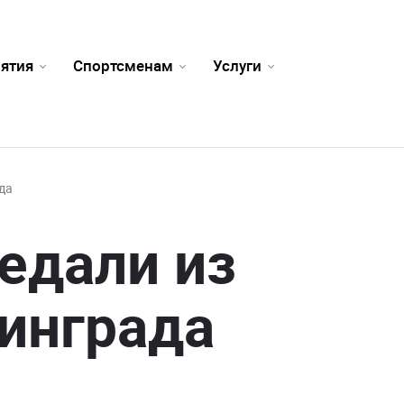
ятия
Спортсменам
Услуги
да
едали из
инграда