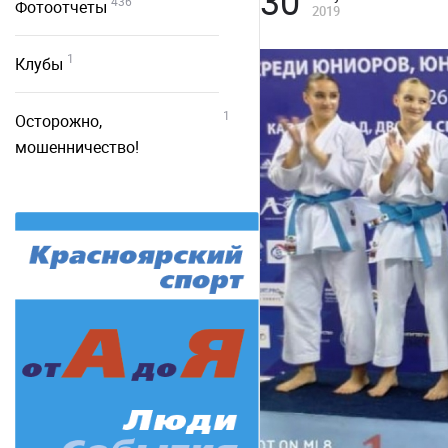
30
436
Фотоотчеты
2019
1
Клубы
1
Осторожно,
мошенничество!