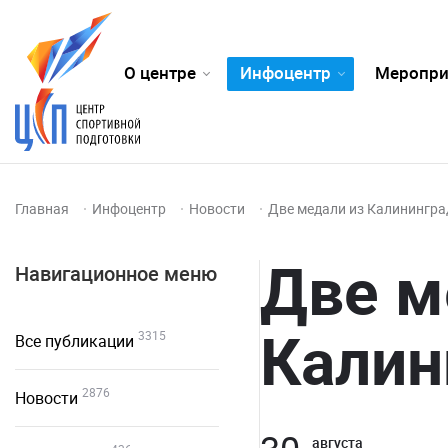
О центре
Инфоцентр
Меропри
Главная
Инфоцентр
Новости
Две медали из Калинингра
Две м
Навигационное меню
Калин
3315
Все публикации
2876
Новости
августа