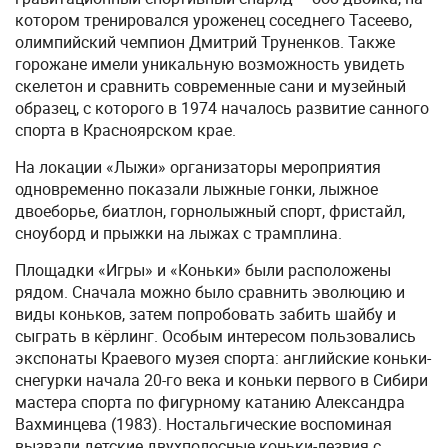
котором тренировался уроженец соседнего Тасеево,
олимпийский чемпион Дмитрий Труненков. Также
горожане имели уникальную возможность увидеть
скелетон и сравнить современные сани и музейный
образец, с которого в 1974 началось развитие санного
спорта в Красноярском крае.
На локации «Лыжи» организаторы мероприятия
одновременно показали лыжные гонки, лыжное
двоеборье, биатлон, горнолыжный спорт, фристайл,
сноуборд и прыжки на лыжах с трамплина.
Площадки «Игры» и «Коньки» были расположены
рядом. Сначала можно было сравнить эволюцию и
виды коньков, затем попробовать забить шайбу и
сыграть в кёрлинг. Особым интересом пользовались
экспонаты Краевого музея спорта: английские коньки-
снегурки начала 20-го века и коньки первого в Сибири
мастера спорта по фигурному катанию Александра
Вахминцева (1983). Ностальгические воспоминая
вызвали детские двухполосные коньки-лезвия с