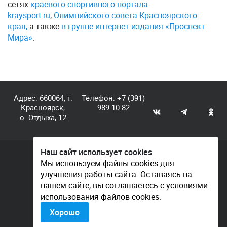
сетях
краевого спортивного портала
kraysport.ru
,
Олимпийского совета Красноярского
края,
а также
в группе интернет-издания «Проспект
Мира»
.
Адрес: 660064, г.
Телефон:
+7 (391)
Красноярск,
989-10-82
о. Отдыха, 12
Наш сайт использует cookies
© КГАУ «Центр спортивной подготовки», 2026
Мы используем файлы cookies для
улучшения работы сайта. Оставаясь на
Документы
нашем сайте, вы соглашаетесь с условиями
Политика конфиденциальности
использования файлов cookies.
Контакты
Хорошо