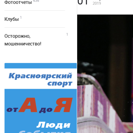
01
436
Фотоотчеты
2019
1
Клубы
1
Осторожно,
мошенничество!