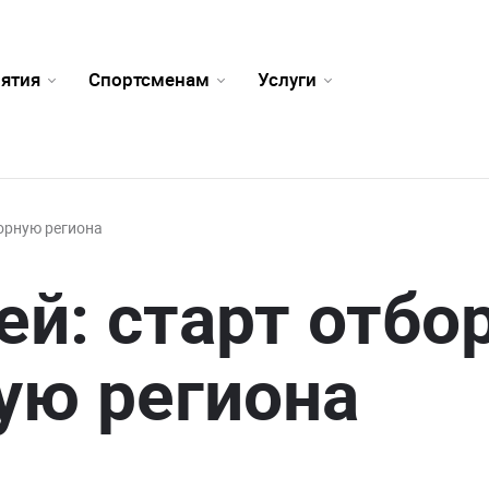
ятия
Спортсменам
Услуги
борную региона
ей: старт отбо
ую региона