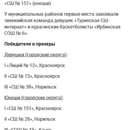
«СШ № 151» (юноши).
У муниципальных районов первые места завоевали
эвенкийская команда девушек «Туринская СШ-
интернат» и курагинские баскетболисты «Ирбинская
СОШ № 6».
Победители и призеры
Девушки (городские округа)
:
I «Лицей № 12», Красноярск
II «СШ № 15», Красноярск
III «СШ № 38», Норильск
Юноши (городские округа)
:
I «СШ № 151», Красноярск
II «СШ № 28», Норильск
III «СОШ № 19», Канск