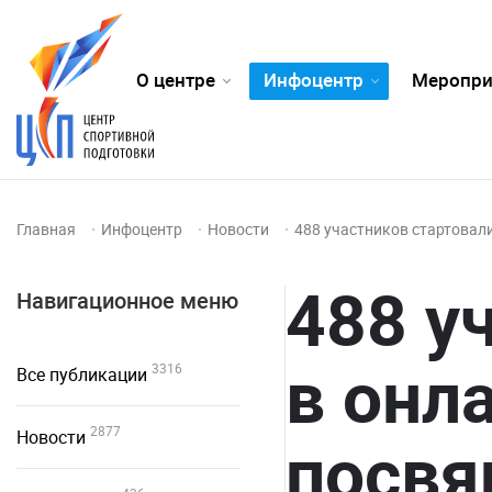
О центре
Инфоцентр
Меропри
Главная
Инфоцентр
Новости
488 участников стартовал
488 у
Навигационное меню
в онл
3316
Все публикации
2877
Новости
посвя