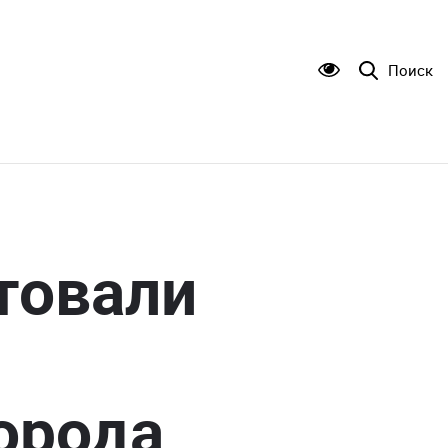
Поиск
товали
орода