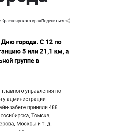
е Красноярского края
Поделиться
Дню города. С 12 по
нцию 5 или 21,1 км, а
ьной группе в
 главного управления по
рту администрации
айн-забеге приняли 488
есосибирска, Томска,
рова, Москвы и т. д.