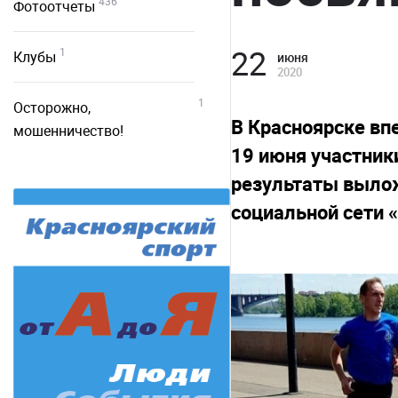
436
Фотоотчеты
22
1
Клубы
июня
2020
1
Осторожно,
В Красноярске вп
мошенничество!
19 июня участник
результаты выложи
социальной сети 