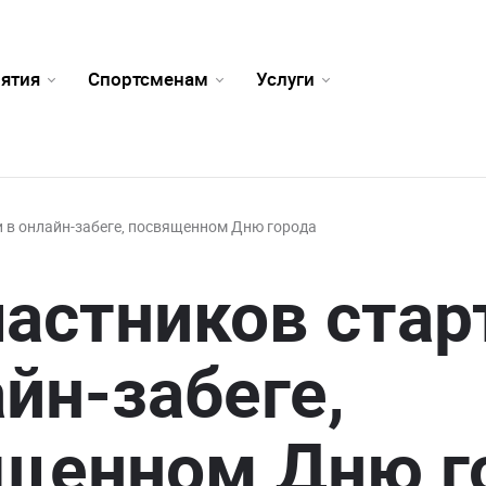
ятия
Спортсменам
Услуги
и в онлайн-забеге, посвященном Дню города
частников стар
айн-забеге,
щенном Дню г