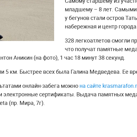
Самому старшему из участн
младшему – 8 лет. Самым
у бегунов стали остров Та
набережная и центр города
328 легкоатлетов смогли п
что получат памятные меда
тон Аникин (на фото), 1 час 18 минут 38 секунд.
и 5 км. Быстрее всех была Галина Медведева. Ее вре
льтатами онлайн-забега можно
на сайте krasmarafon.
и электронные сертификаты. Выдача памятных меда
ta (пр. Мира, 7г).