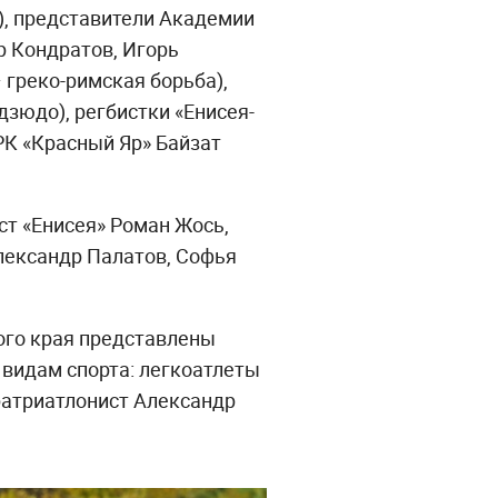
), представители Академии
р Кондратов, Игорь
 греко-римская борьба),
дзюдо), регбистки «Енисея-
РК «Красный Яр» Байзат
ст «Енисея» Роман Жось,
лександр Палатов, Софья
ого края представлены
 видам спорта: легкоатлеты
аратриатлонист Александр