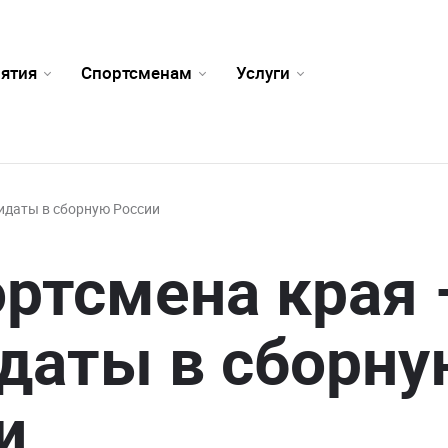
ятия
Спортсменам
Услуги
дидаты в сборную России
ортсмена края 
даты в сборну
и