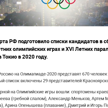
рта РФ подготовило списки кандидатов в с
етних олимпийских играх и XVI Летних пара
 Токио в 2020 году.
Россию на Олимапиаде-2020 представят 670 человек 
ый список включены 29 представителей Красноярско
орной на Олимпийские игры вошли: спортсмены крае
еева (гребной слалом), Александр Меньков, Артем
ка), Арина Опенышева (плавание), Дмитрий и Игорь П