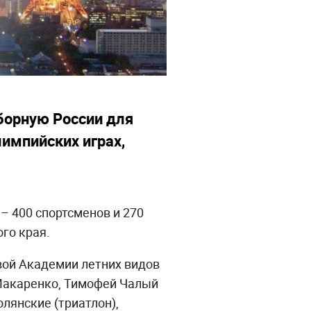
борную России для
лимпийских играх,
– 400 спортсменов и 270
го края.
вой Академии летних видов
 Макаренко, Тимофей Чалый
олянские (триатлон),