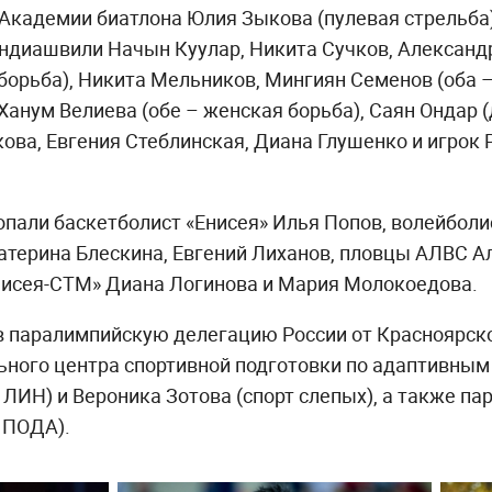
 Академии биатлона Юлия Зыкова (пулевая стрельба
ндиашвили Начын Куулар, Никита Сучков, Александ
борьба), Никита Мельников, Мингиян Семенов (оба –
Ханум Велиева (обе – женская борьба), Саян Ондар (
ва, Евгения Стеблинская, Диана Глушенко и игрок 
опали баскетболист «Енисея» Илья Попов, волейболи
атерина Блескина, Евгений Лиханов, пловцы АЛВС А
Енисея-СТМ» Диана Логинова и Мария Молокоедова.
 в паралимпийскую делегацию России от Красноярск
ного центра спортивной подготовки по адаптивным
 ЛИН) и Вероника Зотова (спорт слепых), а также п
 ПОДА).