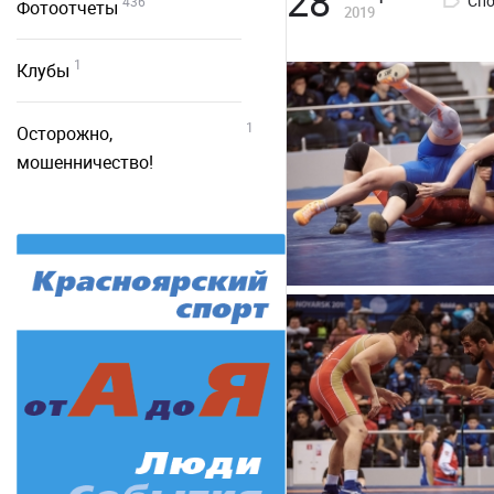
28
Спо
436
Фотоотчеты
2019
1
Клубы
1
Осторожно,
мошенничество!