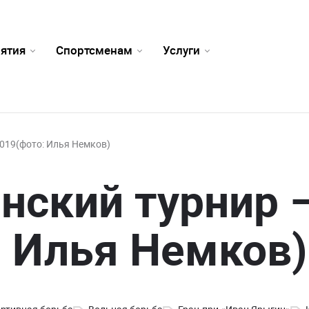
ятия
Спортсменам
Услуги
019(фото: Илья Немков)
нский турнир 
: Илья Немков)