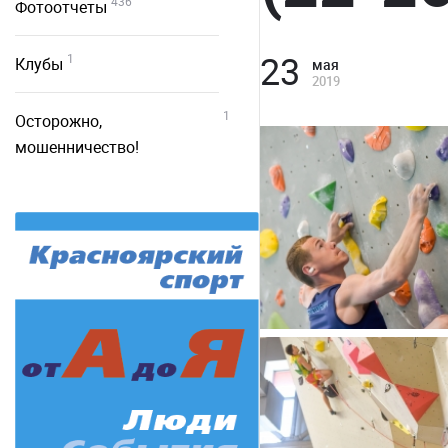
436
Фотоотчеты
23
1
Клубы
мая
2019
1
Осторожно,
мошенничество!